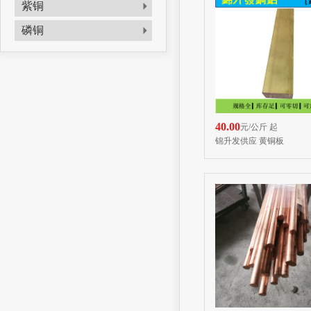
紫铜
磷铜
40.00
元/公斤 起
锦升发供应 黄铜板