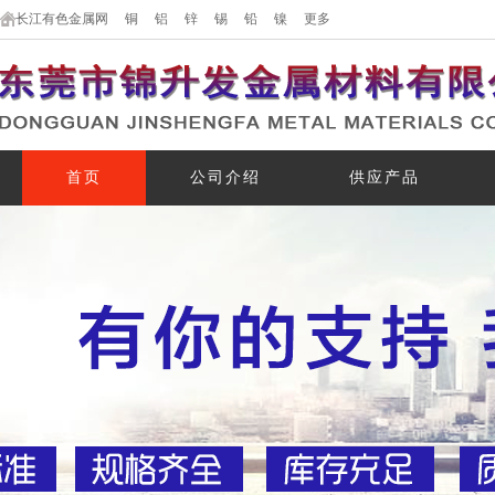
长江有色金属网
铜
铝
锌
锡
铅
镍
更多
首页
公司介绍
供应产品