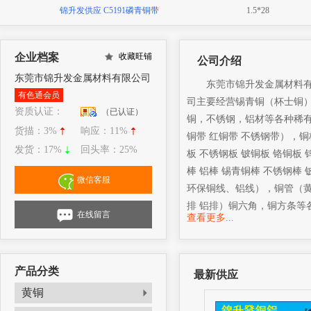
锦升发供应 C5191磷青铜带
1.5*28
企业档案
收藏旺铺
公司介绍
东莞市锦升发金属材料有限公司
东莞市锦升发金属材料
有色通会员
司主要经营锡青铜（杯士铜
资质认证：
（已认证）
铜，不锈钢，铝材等各种稀有
货描：
3%
响应：
11%
铜带 红铜带 不锈钢带），铜
发货：
17%
回头率：
25%
板 不锈钢板 铍铜板 铬铜板
棒 铝棒 锡青铜棒 不锈钢棒
微信客服
环保铜线、铝线），铜管（黄铜
排 铝排）铜六角，铜方条等各
在线留言
查看更多...
格可按客户要求定做，价格
上”的企业宗旨，用心服务
联系电话：0769-82286632/822
产品分类
最新供应
2807077647 阿里旺旺：dgjinsh
黄铜
2807077647@qq.com 网 站：http