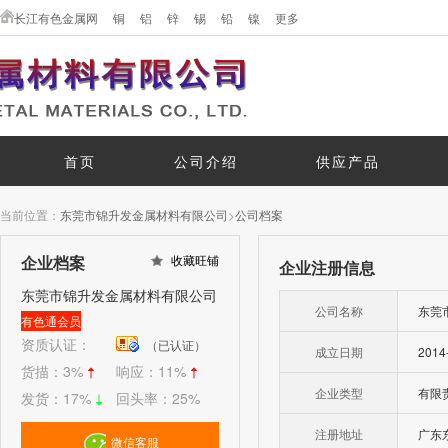
长江有色金属网
铜
铝
锌
锡
铅
镍
更多
首页
公司介绍
供应产品
当前位置：
东莞市锦升发金属材料有限公司
>
公司档案
企业档案
收藏旺铺
企业注册信息
东莞市锦升发金属材料有限公司
公司名称
东莞
有色通会员
资质认证：
（已认证）
成立日期
2014
货描：
3%
响应：
11%
企业类型
有限
发货：
17%
回头率：
25%
注册地址
广东
微信客服