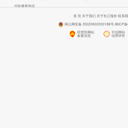
付款服务协议
首 页
关于我们
关于长江报价
联系
闽公网安备 35020602000188号 闽ICP备0
经营性网站
可信网站
备案信息
信用评价